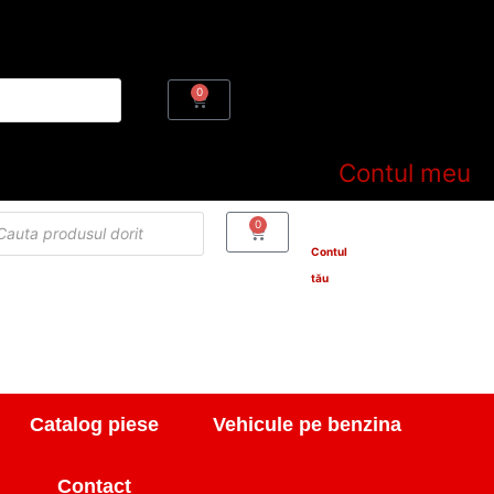
0
Cart
Contul meu
cts
0
Cart
h
Contul
tău
Catalog piese
Vehicule pe benzina
Contact