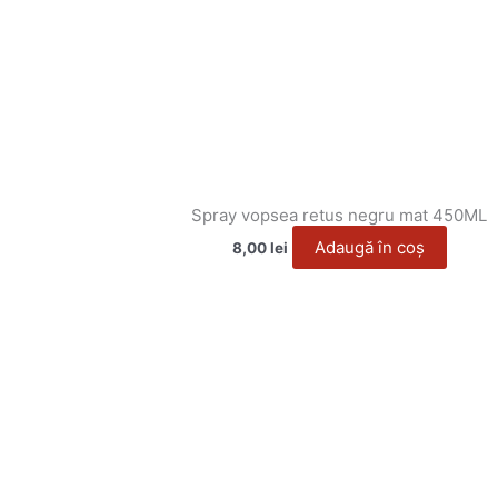
Spray vopsea retus negru mat 450ML
Adaugă în coș
8,00
lei