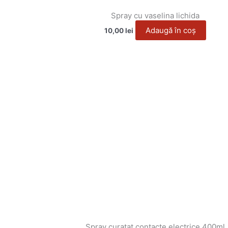
Spray cu vaselina lichida
Adaugă în coș
10,00
lei
Spray curatat contacte electrice 400ml