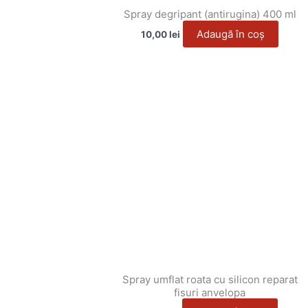
Spray degripant (antirugina) 400 ml
Adaugă în coș
10,00
lei
Spray umflat roata cu silicon reparat
fisuri anvelopa