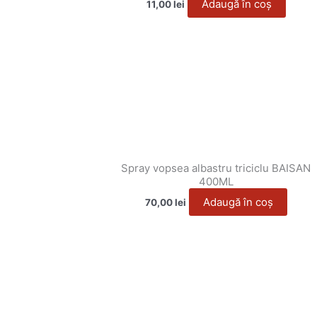
Adaugă în coș
11,00
lei
Spray vopsea albastru triciclu BAISAN
400ML
Adaugă în coș
70,00
lei