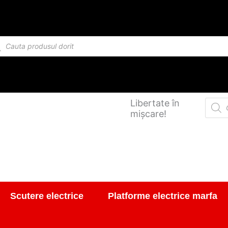
ducts
rch
Produ
Libertate în
searc
mișcare!
Scutere electrice
Platforme electrice marfa