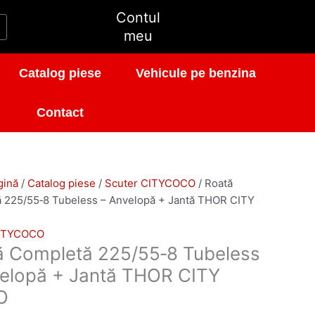
Contul
t
meu
ă
Catalog piese
Vehicule pe benzina
Contact
gină
/
Catalog piese
/
Scuter CITYCOCO
/ Roată
 225/55‑8 Tubeless – Anvelopă + Jantă THOR CITY
CITYCOCO
ă Completă 225/55‑8 Tubeless
velopă + Jantă THOR CITY
O