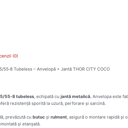
enzii (0)
5/55‑8 Tubeless – Anvelopă + Jantă THOR CITY COCO
5/55‑8 tubeless
, echipată cu
jantă metalică.
Anvelopa este fabr
oferă rezistență sporită la uzură, perforare și sarcină.
dă, prevăzută cu
butuc
și
rulment
, asigură o montare rapidă și o
 montată și etanșată.