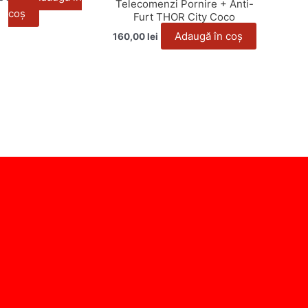
Telecomenzi Pornire + Anti-
coș
Furt THOR City Coco
Adaugă în coș
160,00
lei