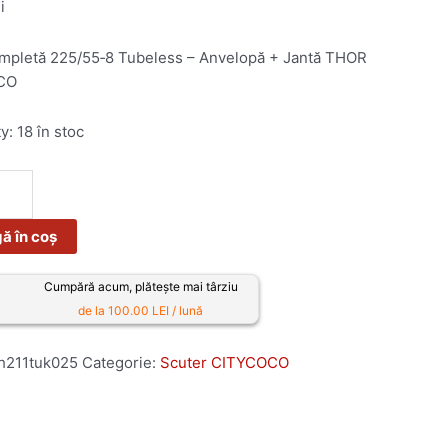
i
mpletă 225/55‑8 Tubeless – Anvelopă + Jantă THOR
CO
ty:
18 în stoc
ă în coș
Cumpără acum, plătește mai târziu
de la 100.00 LEI / lună
h211tuk025
Categorie:
Scuter CITYCOCO