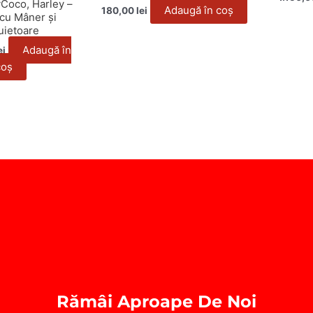
Coco, Harley –
Adaugă în coș
180,00
lei
cu Mâner și
uietoare
Adaugă în
ei
coș
Rămâi Aproape De Noi