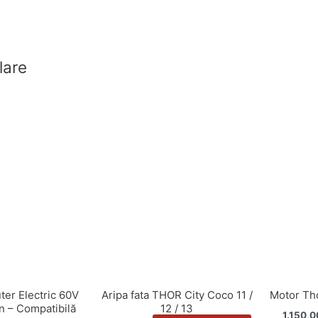
lare
ter Electric 60V
Aripa fata THOR City Coco 11 /
Motor Th
n – Compatibilă
12 / 13
1.150,