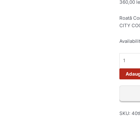
360,00
le
Roată Co
CITY CO
Availabili
Adaug
SKU:
40t