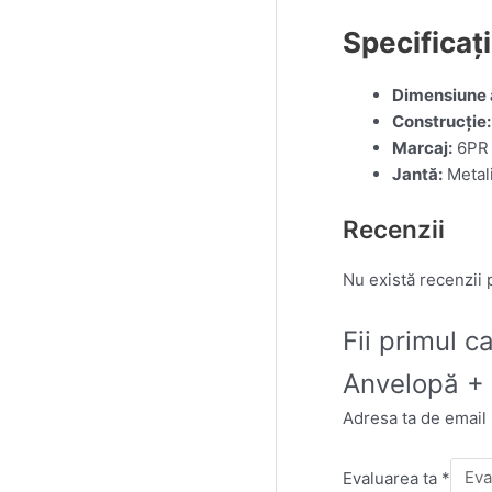
Specificați
Dimensiune 
Construcție:
Marcaj:
6PR (
Jantă:
Metali
Recenzii
Nu există recenzii
Fii primul 
Anvelopă +
Adresa ta de email n
Evaluarea ta
*