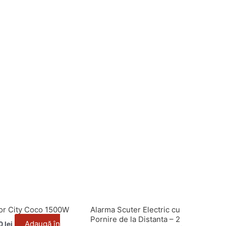
or City Coco 1500W
Alarma Scuter Electric cu
Pornire de la Distanta – 2
Adaugă în
00
lei