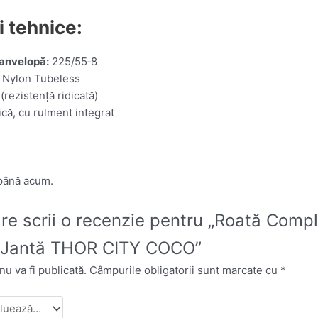
i tehnice:
anvelopă:
225/55‑8
Nylon Tubeless
rezistență ridicată)
că, cu rulment integrat
 până acum.
care scrii o recenzie pentru „Roată Com
 Jantă THOR CITY COCO”
u va fi publicată.
Câmpurile obligatorii sunt marcate cu
*