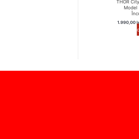
THOR City
Model 
Înc
1.990,00
l