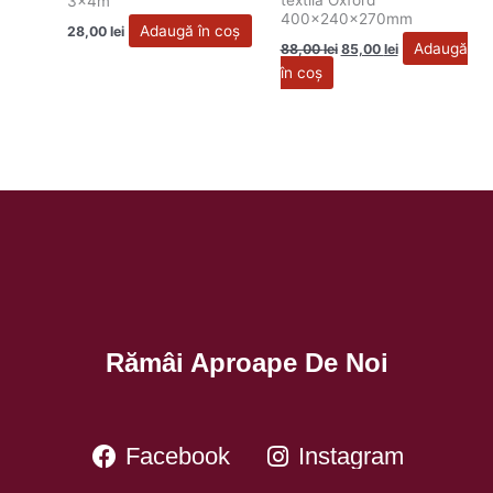
textila Oxford
3x4m
400x240x270mm
Adaugă în coș
28,00
lei
Adaugă
88,00
lei
85,00
lei
în coș
Rămâi Aproape De Noi
Facebook
Instagram