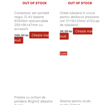
OUT OF STOCK
OUT OF STOCK
Compresor aer portabil
Cheie tubulara in cruce
negru 12.4V baterie
pentru desfacut prezoane
6000Am reincarcabila
roti 17x19x21mm x1/2(cap
250x56x47mm cu
de tubulara)
accesorii
Citește mai
36,00
lei
Citește mai
268,00
lei
mult
mult
Prețul
Prețul
Sale!
inițial
curent
a
este:
fost:
85,00 lei.
88,00 lei.
Prelata cu ochiuri de
Geanta pentru scule
prindere 80g/m2 albastra