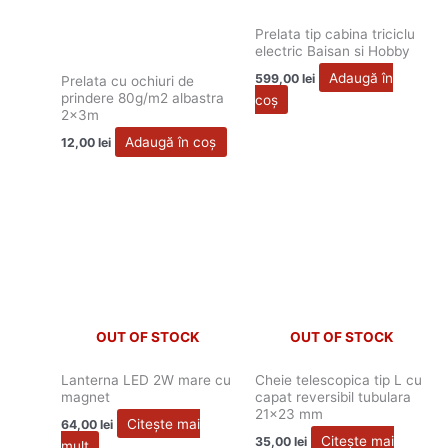
Prelata tip cabina triciclu
electric Baisan si Hobby
Adaugă în
599,00
lei
Prelata cu ochiuri de
prindere 80g/m2 albastra
coș
2x3m
Adaugă în coș
12,00
lei
OUT OF STOCK
OUT OF STOCK
Lanterna LED 2W mare cu
Cheie telescopica tip L cu
magnet
capat reversibil tubulara
21×23 mm
Citește mai
64,00
lei
Citește mai
35,00
lei
mult