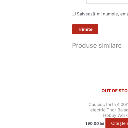
Salvează-mi numele, email
Produse similare
OUT OF ST
Cauciuc forta 4.00/1
electric Thor Bais
Hobby Work
Citește 
190,00
lei