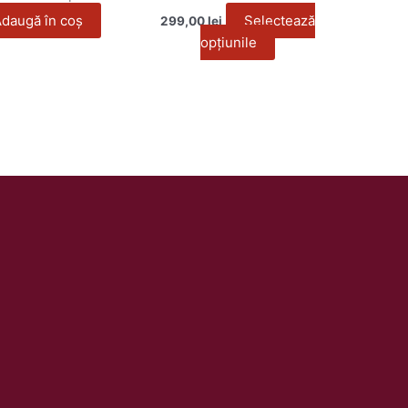
daugă în coș
Selectează
produsului.
299,00
lei
opțiunile