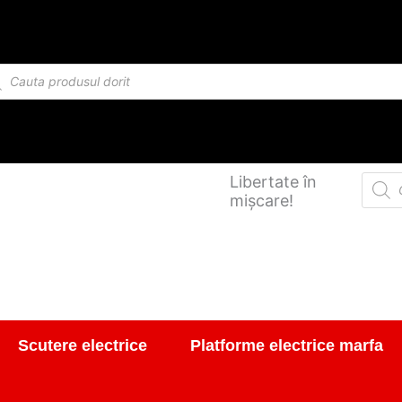
Cantitate
Bec
12V
ducts
10W
rch
BA15S
triciclu
electric
Thor
Produ
Libertate în
Premium
searc
mișcare!
Scutere electrice
Platforme electrice marfa