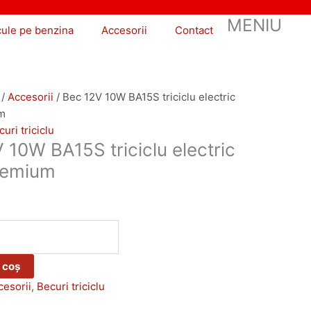
MENIU
cule pe benzina
Accesorii
Contact
/
Accesorii
/ Bec 12V 10W BA15S triciclu electric
m
uri triciclu
 10W BA15S triciclu electric
remium
 coș
cesorii
,
Becuri triciclu