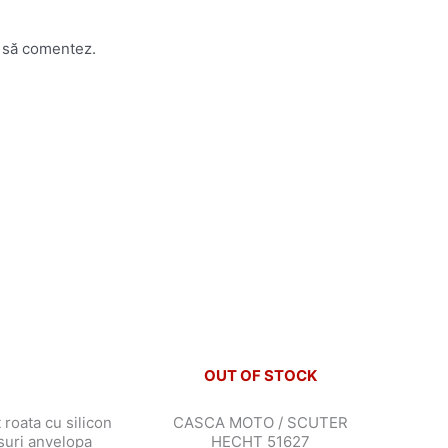
o să comentez.
Acest
produs
are
mai
multe
variații.
Opțiunile
pot
OUT OF STOCK
fi
alese
 roata cu silicon
CASCA MOTO / SCUTER
în
isuri anvelopa
HECHT 51627
pagina