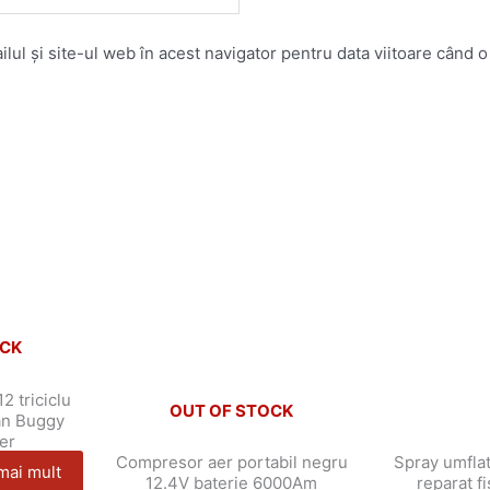
ul și site-ul web în acest navigator pentru data viitoare când 
OCK
2 triciclu
OUT OF STOCK
an Buggy
er
Compresor aer portabil negru
Spray umflat
mai mult
12.4V baterie 6000Am
reparat f