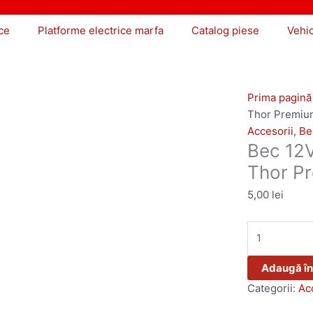
ce
Platforme electrice marfa
Catalog piese
Vehi
Prima pagină
Thor Premiu
Accesorii
,
Bec
Bec 12V
Thor P
5,00
lei
Adaugă în
Categorii:
Ac