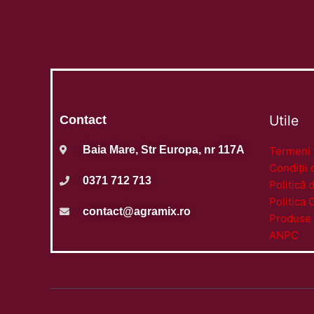
Utile
Contact
Baia Mare, Str Europa, nr 117A
Termeni ș
Condiții 
0371 712 713
Politică 
Politica 
contact@agramix.ro
Produse 
ANPC