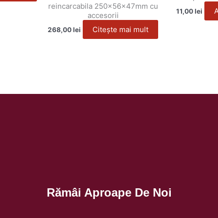
reincarcabila 250x56x47mm cu
A
11,00
lei
accesorii
Citește mai mult
268,00
lei
Rămâi Aproape De Noi