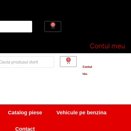
0
Cart
Contul meu
cts
0
Cart
h
Contul
tău
Catalog piese
Vehicule pe benzina
Contact