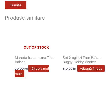
Produse similare
OUT OF STOCK
Maneta frana mana Thor
Set 2 oglinzi Thor Baisan
Baisan
Buggy Hobby Worker
Citește mai
Adaugă în coș
70,00
lei
110,00
lei
mult