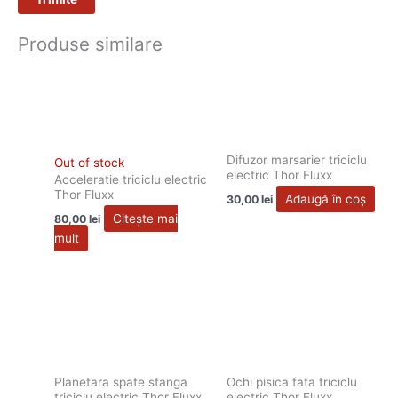
Produse similare
Difuzor marsarier triciclu
Out of stock
electric Thor Fluxx
Acceleratie triciclu electric
Thor Fluxx
Adaugă în coș
30,00
lei
Citește mai
80,00
lei
mult
Planetara spate stanga
Ochi pisica fata triciclu
triciclu electric Thor Fluxx
electric Thor Fluxx