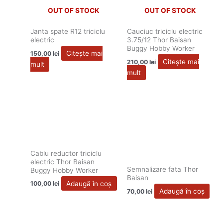
OUT OF STOCK
OUT OF STOCK
Janta spate R12 triciclu
Cauciuc triciclu electric
electric
3.75/12 Thor Baisan
Buggy Hobby Worker
Citește mai
150,00
lei
Citește mai
210,00
lei
mult
mult
Cablu reductor triciclu
electric Thor Baisan
Semnalizare fata Thor
Buggy Hobby Worker
Baisan
Adaugă în coș
100,00
lei
Adaugă în coș
70,00
lei