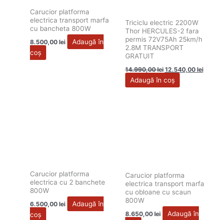
Carucior platforma
electrica transport marfa
Triciclu electric 2200W
cu bancheta 800W
Thor HERCULES-2 fara
permis 72V75Ah 25km/h
Adaugă în
8.500,00
lei
2.8M TRANSPORT
coș
GRATUIT
14.990,00
lei
12.540,00
lei
Adaugă în coș
Carucior platforma
Carucior platforma
electrica cu 2 banchete
electrica transport marfa
800W
cu obloane cu scaun
800W
Adaugă în
6.500,00
lei
Adaugă în
8.650,00
lei
coș