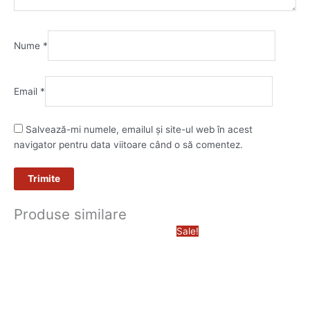
Nume
*
Email
*
Salvează-mi numele, emailul și site-ul web în acest
navigator pentru data viitoare când o să comentez.
Produse similare
Prețul
Prețu
Sale!
inițial
curen
a
este:
fost:
12.540
14.990,00 lei.