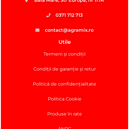
Baia Mare, Str Europa, nr 117A
0371 712 713
contact@agramix.ro
Utile
Termeni și condiții
Condiții de garanție și retur
Politică de confidențialitate
Politica Cookie
Produse în rate
ANPC