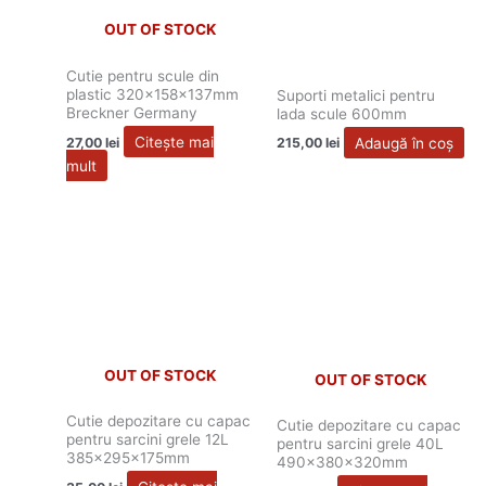
OUT OF STOCK
Cutie pentru scule din
plastic 320x158x137mm
Suporti metalici pentru
Breckner Germany
lada scule 600mm
Citește mai
Adaugă în coș
27,00
lei
215,00
lei
mult
OUT OF STOCK
OUT OF STOCK
Cutie depozitare cu capac
Cutie depozitare cu capac
pentru sarcini grele 12L
pentru sarcini grele 40L
385x295x175mm
490x380x320mm