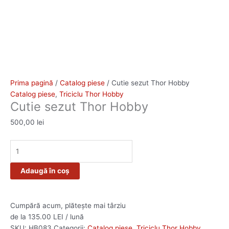
Prima pagină
/
Catalog piese
/ Cutie sezut Thor Hobby
Catalog piese
,
Triciclu Thor Hobby
Cutie sezut Thor Hobby
500,00
lei
Adaugă în coș
Cumpără acum, plătește mai târziu
de la 135.00 LEI / lună
SKU:
HB083
Categorii:
Catalog piese
,
Triciclu Thor Hobby