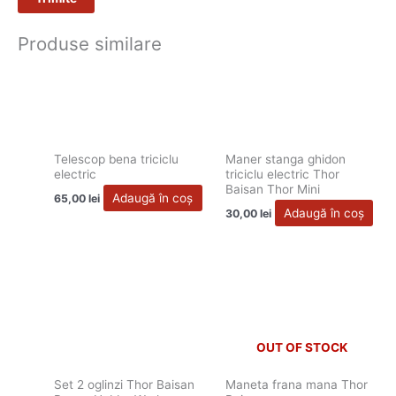
Produse similare
Telescop bena triciclu
Maner stanga ghidon
electric
triciclu electric Thor
Baisan Thor Mini
Adaugă în coș
65,00
lei
Adaugă în coș
30,00
lei
OUT OF STOCK
Set 2 oglinzi Thor Baisan
Maneta frana mana Thor