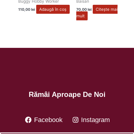
Buggy Hobby Worker
Baisan
Adaugă în coș
Citește mai
110,00
lei
70,00
lei
mult
Rămâi Aproape De Noi
Facebook
Instagram