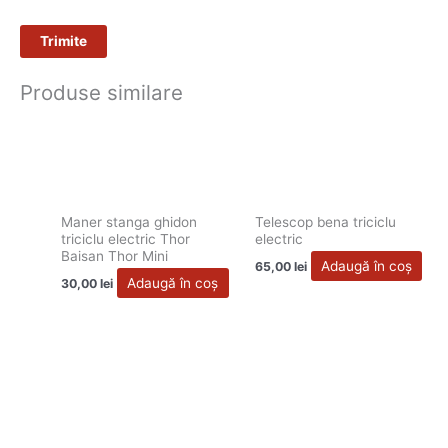
Produse similare
Maner stanga ghidon
Telescop bena triciclu
triciclu electric Thor
electric
Baisan Thor Mini
Adaugă în coș
65,00
lei
Adaugă în coș
30,00
lei