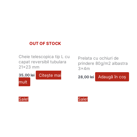
OUT OF STOCK
Cheie telescopica tip L cu
Prelata cu ochiuri de
capat reversibil tubulara
prindere 80g/m2 albastra
21×23 mm
3x4m
Citește mai
35,00
lei
Adaugă în coș
28,00
lei
mult
Prețul
Prețul
Prețul
Prețul
Sale!
Sale!
inițial
curent
inițial
curent
a
este:
a
este:
fost:
22,00 lei.
fost:
85,00 lei.
25,00 lei.
88,00 lei.