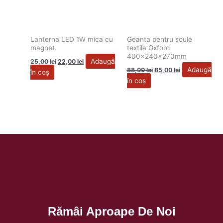
Lanterna LED 1W mica cu
Geanta pentru scule
magnet
textila Oxford
400x240x270mm
Adaugă
25,00
lei
22,00
lei
Adaugă
88,00
lei
85,00
lei
în coș
în coș
Rămâi Aproape De Noi