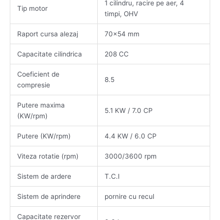
1 cilindru, racire pe aer, 4
Tip motor
timpi, OHV
Raport cursa alezaj
70×54 mm
Capacitate cilindrica
208 CC
Coeficient de
8.5
compresie
Putere maxima
5.1 KW / 7.0 CP
(KW/rpm)
Putere (KW/rpm)
4.4 KW / 6.0 CP
Viteza rotatie (rpm)
3000/3600 rpm
Sistem de ardere
T.C.I
Sistem de aprindere
pornire cu recul
Capacitate rezervor