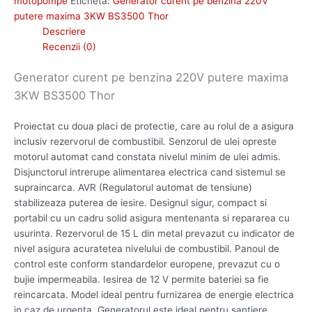
motopompe
Etichetă:
Generator curent pe benzina 220V
putere maxima 3KW BS3500 Thor
Descriere
Recenzii (0)
Generator curent pe benzina 220V putere maxima
3KW BS3500 Thor
Proiectat cu doua placi de protectie, care au rolul de a asigura
inclusiv rezervorul de combustibil. Senzorul de ulei opreste
motorul automat cand constata nivelul minim de ulei admis.
Disjunctorul intrerupe alimentarea electrica cand sistemul se
supraincarca. AVR (Regulatorul automat de tensiune)
stabilizeaza puterea de iesire. Designul sigur, compact si
portabil cu un cadru solid asigura mentenanta si repararea cu
usurinta. Rezervorul de 15 L din metal prevazut cu indicator de
nivel asigura acuratetea nivelului de combustibil. Panoul de
control este conform standardelor europene, prevazut cu o
bujie impermeabila. Iesirea de 12 V permite bateriei sa fie
reincarcata. Model ideal pentru furnizarea de energie electrica
in caz de urgenta. Generatorul este ideal pentru santiere,