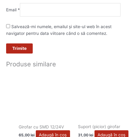
Email
*
Salvează-mi numele, emailul și site-ul web în acest
navigator pentru data viitoare când o să comentez.
Produse similare
Suport (picior) girofar
Girofar cu SMD 12/24V
Adaugă în coș
Adaugă în coș
31,00
lei
65,00
lei