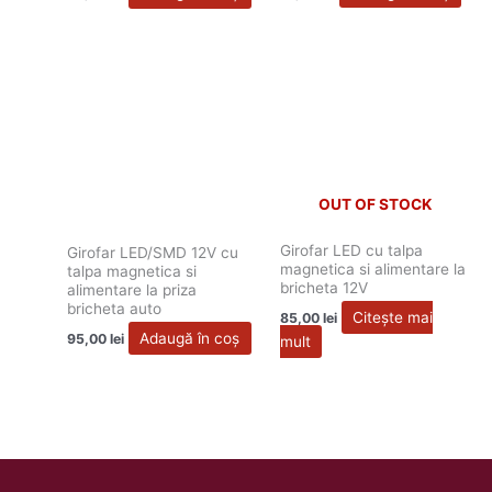
OUT OF STOCK
Girofar LED cu talpa
Girofar LED/SMD 12V cu
magnetica si alimentare la
talpa magnetica si
bricheta 12V
alimentare la priza
bricheta auto
Citește mai
85,00
lei
Adaugă în coș
95,00
lei
mult