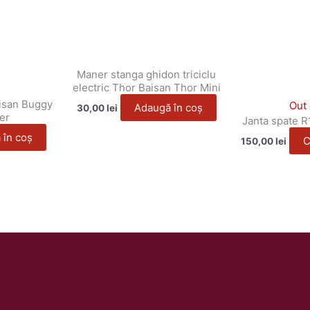
Maner stanga ghidon triciclu
electric Thor Baisan Thor Mini
aisan Buggy
Out 
Adaugă în coș
30,00
lei
er
Janta spate R1
 în coș
C
150,00
lei