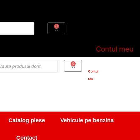
0
Cart
Contul meu
cts
0
Cart
h
Contul
tău
Catalog piese
Vehicule pe benzina
Contact