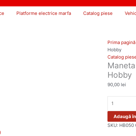
ce
Platforme electrice marfa
Catalog piese
Vehi
Prima pagină
Hobby
Catalog pies
Maneta 
Hobby
90,00
lei
Adaugă în
SKU:
HB050
)