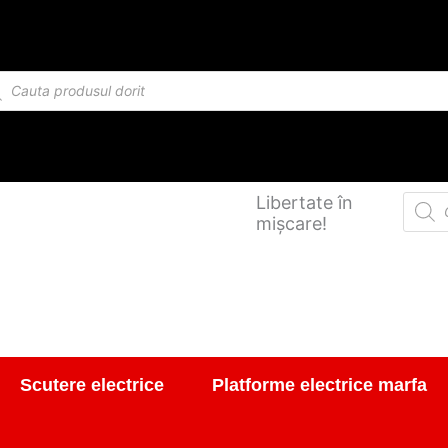
Cantitate
Maneta
reductor
ducts
triciclu
rch
electric
Hobby
Produ
Libertate în
searc
mișcare!
Scutere electrice
Platforme electrice marfa