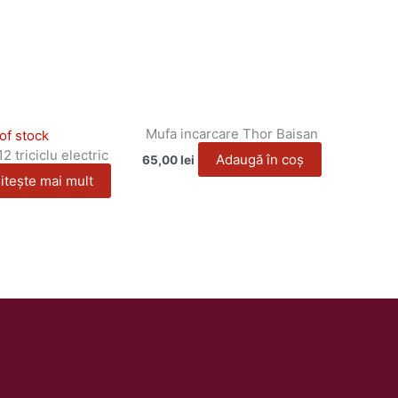
Mufa incarcare Thor Baisan
of stock
2 triciclu electric
Adaugă în coș
65,00
lei
itește mai mult