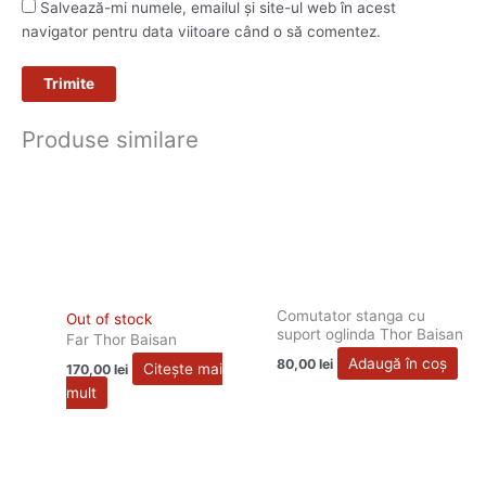
Salvează-mi numele, emailul și site-ul web în acest
navigator pentru data viitoare când o să comentez.
Produse similare
Comutator stanga cu
Out of stock
suport oglinda Thor Baisan
Far Thor Baisan
Adaugă în coș
80,00
lei
Citește mai
170,00
lei
mult