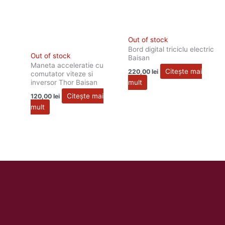
Out of stock
Bord digital triciclu electric
Out of stock
Baisan
Maneta acceleratie cu
Citește mai
220,00
lei
comutator viteze si
mult
inversor Thor Baisan
Citește mai
120,00
lei
mult