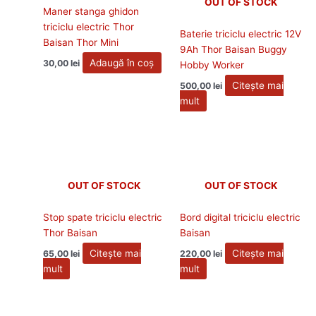
OUT OF STOCK
Maner stanga ghidon
triciclu electric Thor
Baterie triciclu electric 12V
Baisan Thor Mini
9Ah Thor Baisan Buggy
Adaugă în coș
30,00
lei
Hobby Worker
Citește mai
500,00
lei
mult
OUT OF STOCK
OUT OF STOCK
Stop spate triciclu electric
Bord digital triciclu electric
Thor Baisan
Baisan
Citește mai
Citește mai
65,00
lei
220,00
lei
mult
mult