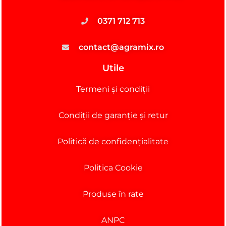
0371 712 713
contact@agramix.ro
Utile
Termeni și condiții
Condiții de garanție și retur
Politică de confidențialitate
Politica Cookie
Produse în rate
ANPC