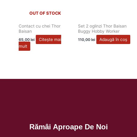
OUT OF STOCK
Contact cu chei Thor
Set 2 oglinzi Thor Baisan
Baisan
Buggy Hobby Worker
Citește mai
Adaugă în coș
65,00
lei
110,00
lei
mult
Rămâi Aproape De Noi