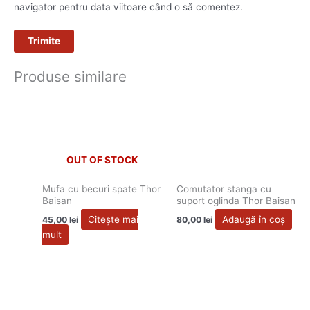
navigator pentru data viitoare când o să comentez.
Produse similare
OUT OF STOCK
Mufa cu becuri spate Thor
Comutator stanga cu
Baisan
suport oglinda Thor Baisan
Citește mai
Adaugă în coș
45,00
lei
80,00
lei
mult