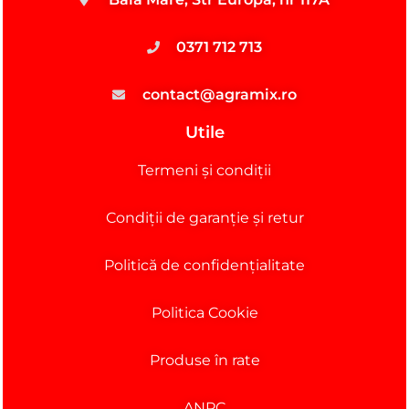
0371 712 713
contact@agramix.ro
Utile
Termeni și condiții
Condiții de garanție și retur
Politică de confidențialitate
Politica Cookie
Produse în rate
ANPC