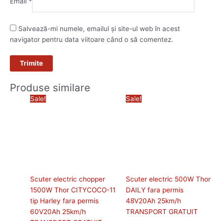
Email
*
Salvează-mi numele, emailul și site-ul web în acest
navigator pentru data viitoare când o să comentez.
Produse similare
Prețul
Prețul
Prețul
Prețul
Sale!
Sale!
inițial
curent
inițial
curent
a
este:
a
este:
fost:
3.640,00 lei.
fost:
4.140,00
4.190,00 lei.
4.900,00 lei.
Scuter electric chopper
Scuter electric 500W Thor
1500W Thor CITYCOCO-11
DAILY fara permis
tip Harley fara permis
48V20Ah 25km/h
60V20Ah 25km/h
TRANSPORT GRATUIT