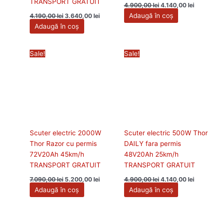
TRANSPORT GRATUIT
4.900,00
lei
4.140,00
lei
Adaugă în coș
4.190,00
lei
3.640,00
lei
Adaugă în coș
Prețul
Prețul
Prețul
Prețul
Sale!
Sale!
inițial
curent
inițial
curent
a
este:
a
este:
fost:
5.200,00 lei.
fost:
4.140,00
7.090,00 lei.
4.900,00 lei.
Scuter electric 2000W
Scuter electric 500W Thor
Thor Razor cu permis
DAILY fara permis
72V20Ah 45km/h
48V20Ah 25km/h
TRANSPORT GRATUIT
TRANSPORT GRATUIT
7.090,00
lei
5.200,00
lei
4.900,00
lei
4.140,00
lei
Adaugă în coș
Adaugă în coș