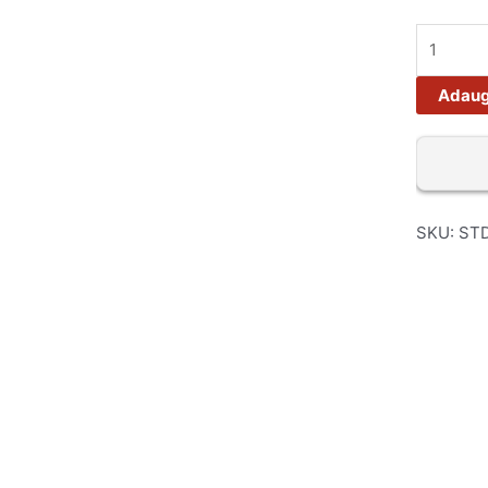
Adaug
SKU:
ST