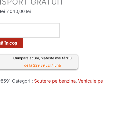
SPORT GRATUIT
lei
7.040,00
lei
ă în coș
Cumpără acum, plătește mai târziu
de la 229.89 LEI / lună
8591
Categorii:
Scutere pe benzina
,
Vehicule pe