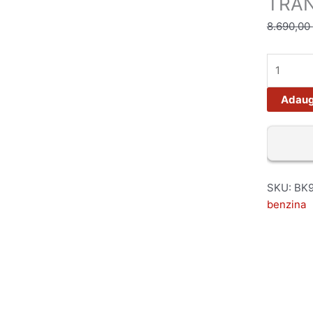
TRAN
8.690,00
Adaug
SKU:
BK9
benzina