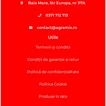
Baia Mare, Str Europa, nr 117A
0371 712 713
contact@agramix.ro
Utile
Termeni și condiții
Condiții de garanție și retur
Politică de confidențialitate
Politica Cookie
Produse în rate