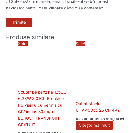
Salvează-mi numele, emailul și site-ul web în acest
navigator pentru data viitoare când o să comentez.
Produse similare
Prețul
Prețul
Prețul
Prețu
Sale!
Sale!
inițial
curent
inițial
cure
a
este:
a
este:
fost:
7.040,00 lei.
fost:
23.99
8.690,00 lei.
42.700,00 lei.
Scuter pe benzina 125CC
6.2KW 8.31CP Breckner
Out of stock
R9 visiniu cu permis cu
UTV 400cc 25 CP 4×2
CIV inclus 80km/h
EURO5+ TRANSPORT
42.700,00
lei
23.990,00
lei
GRATUIT
Citește mai mult