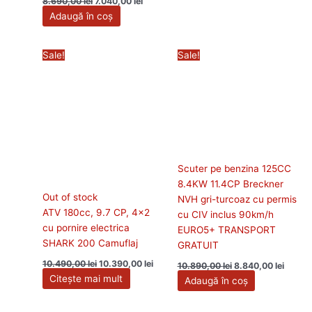
8.690,00
lei
7.040,00
lei
Adaugă în coș
Prețul
Prețul
Prețul
Prețul
Sale!
Sale!
inițial
curent
inițial
curent
a
este:
a
este:
fost:
10.390,00 lei.
fost:
8.840,0
10.490,00 lei.
10.890,00 lei.
Scuter pe benzina 125CC
8.4KW 11.4CP Breckner
Out of stock
NVH gri-turcoaz cu permis
ATV 180cc, 9.7 CP, 4×2
cu CIV inclus 90km/h
cu pornire electrica
EURO5+ TRANSPORT
SHARK 200 Camuflaj
GRATUIT
10.490,00
lei
10.390,00
lei
10.890,00
lei
8.840,00
lei
Citește mai mult
Adaugă în coș