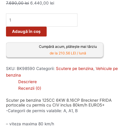
7.690,00
lei
6.440,00
lei
Adaugă în coș
Cumpără acum, plătește mai târziu
de la 210.56 LEI / lună
SKU:
BK98590
Categorii:
Scutere pe benzina
,
Vehicule pe
benzina
Descriere
Recenzii (0)
Scuter pe benzina 125CC 6KW 8.16CP Breckner FRIDA
portocalie cu permis cu CIV inclus 80km/h EURO5+
-Categorii de permis valabile: A, A1, B
– viteza maxima 80 km/h