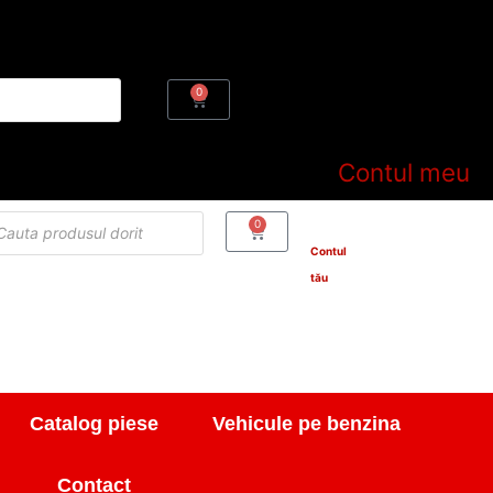
0
Cart
Contul meu
cts
0
Cart
h
Contul
tău
Catalog piese
Vehicule pe benzina
Contact