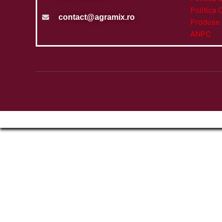
Politica 
contact@agramix.ro
Produse 
ANPC