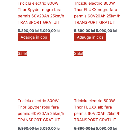
Triciclu electric 800W
Triciclu electric 800W
Thor Spyder negru fara
Thor FLUXX negru fara
permis 60V20Ah 25km/h
permis 60V20Ah 25km/h
TRANSPORT GRATUIT
TRANSPORT GRATUIT
5.890,00
lei
5.090,00
lei
5.890,00
lei
5.090,00
lei
Adaugă în coș
Adaugă în coș
Prețul
Prețul
Prețul
Prețul
Sale!
Sale!
inițial
curent
inițial
curent
a
este:
a
este:
fost:
5.090,00 lei.
fost:
5.090,00
5.890,00 lei.
5.890,00 lei.
Triciclu electric 800W
Triciclu electric 800W
Thor Spyder rosu fara
Thor FLUXX alb fara
permis 60V20Ah 25km/h
permis 60V20Ah 25km/h
TRANSPORT GRATUIT
TRANSPORT GRATUIT
5.890,00
lei
5.090,00
lei
5.890,00
lei
5.090,00
lei