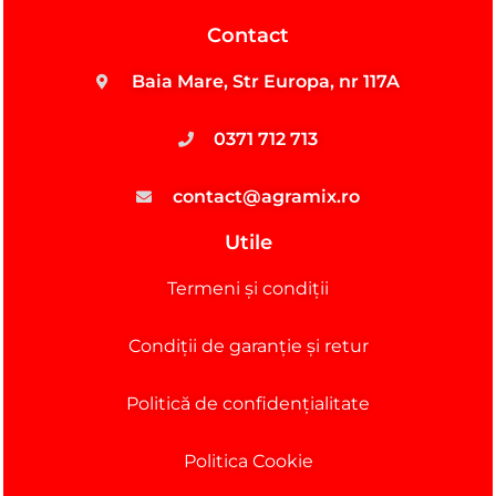
Contact
Baia Mare, Str Europa, nr 117A
0371 712 713
contact@agramix.ro
Utile
Termeni și condiții
Condiții de garanție și retur
Politică de confidențialitate
Politica Cookie