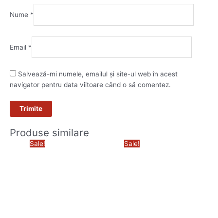
Nume
*
Email
*
Salvează-mi numele, emailul și site-ul web în acest
navigator pentru data viitoare când o să comentez.
Produse similare
Prețul
Prețul
Prețul
Prețul
Sale!
Sale!
inițial
curent
inițial
curent
a
este:
a
este:
fost:
5.090,00 lei.
fost:
5.090,00
5.890,00 lei.
5.890,00 lei.