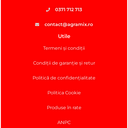
0371 712 713
contact@agramix.ro
Utile
Termeni și condiții
Condiții de garanție și retur
Politică de confidențialitate
Politica Cookie
Produse în rate
ANPC