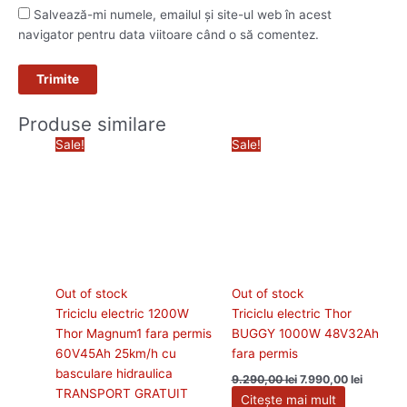
Salvează-mi numele, emailul și site-ul web în acest
navigator pentru data viitoare când o să comentez.
Produse similare
Prețul
Prețul
Prețul
Prețul
Sale!
Sale!
inițial
curent
inițial
curent
a
este:
a
este:
fost:
10.990,00 lei.
fost:
7.990,00
11.990,00 lei.
9.290,00 lei.
Out of stock
Out of stock
Triciclu electric 1200W
Triciclu electric Thor
Thor Magnum1 fara permis
BUGGY 1000W 48V32Ah
60V45Ah 25km/h cu
fara permis
basculare hidraulica
9.290,00
lei
7.990,00
lei
TRANSPORT GRATUIT
Citește mai mult