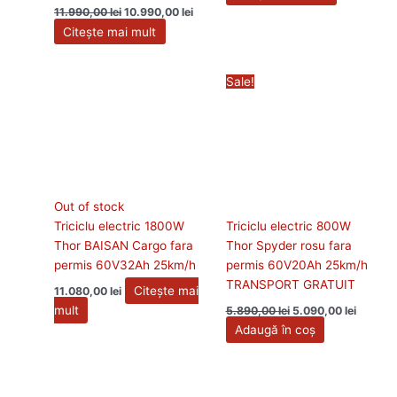
11.990,00
lei
10.990,00
lei
Citește mai mult
Prețul
Prețul
Sale!
inițial
curent
a
este:
fost:
5.090,00
5.890,00 lei.
Out of stock
Triciclu electric 1800W
Triciclu electric 800W
Thor BAISAN Cargo fara
Thor Spyder rosu fara
permis 60V32Ah 25km/h
permis 60V20Ah 25km/h
TRANSPORT GRATUIT
Citește mai
11.080,00
lei
mult
5.890,00
lei
5.090,00
lei
Adaugă în coș