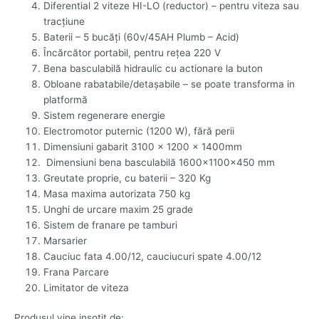
Diferential 2 viteze HI-LO (reductor) – pentru viteza sau
tracţiune
Baterii – 5 bucăţi (60v/45AH Plumb – Acid)
Încărcător portabil, pentru reţea 220 V
Bena basculabilă hidraulic cu actionare la buton
Obloane rabatabile/detaşabile – se poate transforma in
platformă
Sistem regenerare energie
Electromotor puternic (1200 W), fără perii
Dimensiuni gabarit 3100 x 1200 x 1400mm
Dimensiuni bena basculabilă 1600x1100x450 mm
Greutate proprie, cu baterii – 320 Kg
Masa maxima autorizata 750 kg
Unghi de urcare maxim 25 grade
Sistem de franare pe tamburi
Marsarier
Cauciuc fata 4.00/12, cauciucuri spate 4.00/12
Frana Parcare
Limitator de viteza
Produsul vine insotit de: