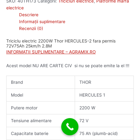
SKU:
40TH173
Categorii:
Tricicluri electrice
,
Platforme marfa
electrice
Descriere
Informații suplimentare
Recenzii (0)
Triciclu electric 2200W Thor HERCULES-2 fara permis
72V75Ah 25km/h 2.8M
INFORMATII SUPLIMENTARE – AGRAMIX.RO
Acest model NU ARE CARTE CIV si nu se poate emite la el !!!
Brand
THOR
Model
HERCULES 1
Putere motor
2200 W
Tensiune alimentare
72 V
Capacitate baterie
75 Ah (plumb-acid)