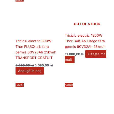
inițial
curent
a
este:
fost:
5.090,00 lei.
5.890,00 lei.
OUT OF STOCK
Triciclu electric 1800W
Triciclu electric 800W
Thor BAISAN Cargo fara
Thor FLUXX alb fara
permis 60V32Ah 25km/h
permis 60V20Ah 25km/h
Citește mai
11.080,00
lei
TRANSPORT GRATUIT
mult
5.890,00
lei
5.090,00
lei
Adaugă în coș
Prețul
Prețul
Prețul
Prețul
Sale!
Sale!
inițial
curent
inițial
curen
a
este:
a
este:
fost:
9.790,00 lei.
fost:
10.990
11.140,00 lei.
11.990,00 lei.