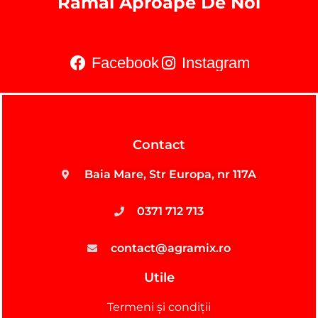
Rămâi Aproape De Noi
Facebook
Instagram
Contact
Baia Mare, Str Europa, nr 117A
0371 712 713
contact@agramix.ro
Utile
Termeni și condiții