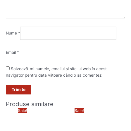
Nume
*
Email
*
Salvează-mi numele, emailul și site-ul web în acest
navigator pentru data viitoare când o să comentez.
Produse similare
Prețul
Prețul
Prețul
Prețul
Sale!
Sale!
inițial
curent
inițial
curent
a
este:
a
este:
fost:
5.200,00 lei.
fost:
7.390,00 
6.290,00 lei.
8.140,00 lei.