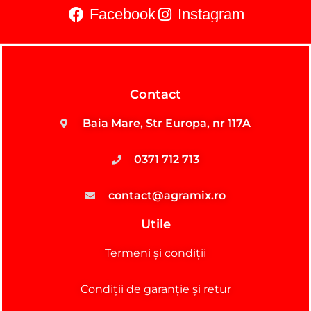
Facebook
Instagram
Contact
Baia Mare, Str Europa, nr 117A
0371 712 713
contact@agramix.ro
Utile
Termeni și condiții
Condiții de garanție și retur