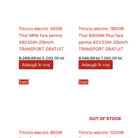
Triciclu electric 500W
Triciclu electric 1800W
Thor MINI fara permis
Thor BAISAN Plus fara
48V30Ah 25km/h
permis 60V32Ah 25km/h
TRANSPORT GRATUIT
TRANSPORT GRATUIT
6.290,00
lei
5.200,00
lei
8.140,00
lei
7.390,00
lei
Adaugă în coș
Adaugă în coș
Prețul
Prețul
Prețul
Prețul
Sale!
Sale!
inițial
curent
inițial
curen
a
este:
a
este:
fost:
5.090,00 lei.
fost:
10.990
5.890,00 lei.
11.990,00 lei.
OUT OF STOCK
Triciclu electric 800W
Triciclu electric 1200W