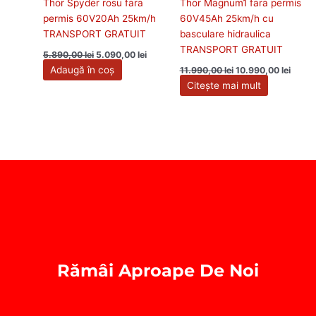
Thor Spyder rosu fara
Thor Magnum1 fara permis
permis 60V20Ah 25km/h
60V45Ah 25km/h cu
TRANSPORT GRATUIT
basculare hidraulica
TRANSPORT GRATUIT
5.890,00
lei
5.090,00
lei
Adaugă în coș
11.990,00
lei
10.990,00
lei
Citește mai mult
Rămâi Aproape De Noi