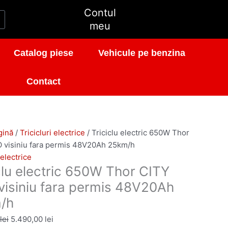
Prețul
Prețul
Contul
inițial
curent
t
meu
a
este:
fost:
5.490,00 lei.
Catalog piese
Vehicule pe benzina
5.990,00 lei.
Contact
gină
/
Tricicluri electrice
/ Triciclu electric 650W Thor
 visiniu fara permis 48V20Ah 25km/h
 electrice
clu electric 650W Thor CITY
isiniu fara permis 48V20Ah
/h
lei
5.490,00
lei