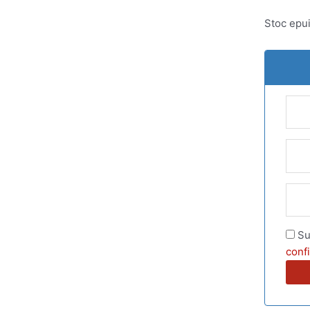
Stoc epui
Su
confi