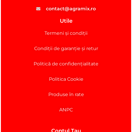
contact@agramix.ro
Utile
Termeni și condiții
Condiții de garanție și retur
Politică de confidențialitate
Politica Cookie
Produse în rate
ANPC
Contul Tau