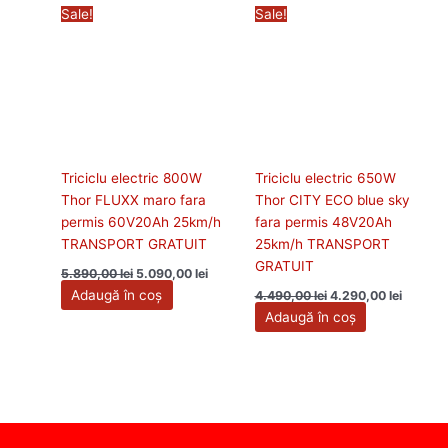
Prețul
Prețul
Prețul
Prețul
Sale!
Sale!
inițial
curent
inițial
curent
a
este:
a
este:
fost:
5.090,00 lei.
fost:
4.290,00
5.890,00 lei.
4.490,00 lei.
Triciclu electric 800W
Triciclu electric 650W
Thor FLUXX maro fara
Thor CITY ECO blue sky
permis 60V20Ah 25km/h
fara permis 48V20Ah
TRANSPORT GRATUIT
25km/h TRANSPORT
GRATUIT
5.890,00
lei
5.090,00
lei
Adaugă în coș
4.490,00
lei
4.290,00
lei
Adaugă în coș