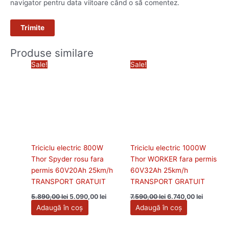
navigator pentru data viitoare când o să comentez.
Produse similare
Prețul
Prețul
Prețul
Prețul
Sale!
Sale!
inițial
curent
inițial
curent
a
este:
a
este:
fost:
5.090,00 lei.
fost:
6.740,00 
5.890,00 lei.
7.590,00 lei.
Triciclu electric 800W
Triciclu electric 1000W
Thor Spyder rosu fara
Thor WORKER fara permis
permis 60V20Ah 25km/h
60V32Ah 25km/h
TRANSPORT GRATUIT
TRANSPORT GRATUIT
5.890,00
lei
5.090,00
lei
7.590,00
lei
6.740,00
lei
Adaugă în coș
Adaugă în coș