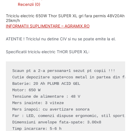
Recenzii (0)
Triciclu electric 650W Thor SUPER XL gri fara permis 48V20Ah
25km/h
INFORMATII SUPLIMENTARE – AGRAMIX.RO
ATENTIE ! Triciclul nu detine CIV si nu se poate emite la el.
Specificatii triciclu electric THOR SUPER XL:
Scaun pt a 2-a persoana+1 sezut pt copii !!!

Cutie depozitare spate+cos metal in partea din fata
Baterie: 20 Ah PLUMB ACID GEL

Motor: 650 W

Tensiune de alimentare : 48 V

Mers inainte: 3 viteze

Mers inapoi: cu avertizare sonora

Far : LED, comenzi dispuse ergonomic, stil sportiv

Dimensiuni anvelope fata-spate: 3.00x8

Timp incarcare: 5-6 h
