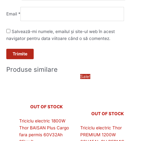
Email
*
Salvează-mi numele, emailul și site-ul web în acest
navigator pentru data viitoare când o să comentez.
Produse similare
Prețul
Prețul
Sale!
inițial
curent
a
este:
fost:
5.690,00
7.990,00 lei.
OUT OF STOCK
OUT OF STOCK
Triciclu electric 1800W
Thor BAISAN Plus Cargo
Triciclu electric Thor
fara permis 60V32Ah
PREMIUM 1200W