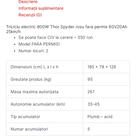
Descriere
Informații suplimentare
Recenzii (0)
Triciclu electric 800W Thor Spyder rosu fara permis 60V20Ah
25km/h
Se poate face CIV la cerere – 350 ron
Model FARA PERMIS!
Numar locuri: 2
Dimensiuni (cm) L x l x h
185 x 78 x 126
Greutate produs (kg)
95
Masa maxima autorizata
261
Autonomie acumulator (km)
35-45
Tip acumulator
Plumb – acid
Numar acumulatori
5