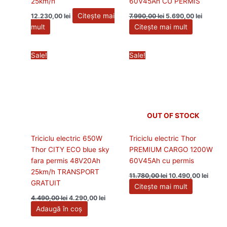
25km/h
60V45Ah CU PERMIS
Citește mai
12.230,00
lei
7.990,00
lei
5.690,00
lei
mult
Citește mai mult
Prețul
Prețul
Prețul
Prețul
Sale!
Sale!
inițial
curent
inițial
curen
a
este:
a
este:
fost:
4.290,00 lei.
fost:
10.490
4.490,00 lei.
11.780,00 lei.
OUT OF STOCK
Triciclu electric 650W
Triciclu electric Thor
Thor CITY ECO blue sky
PREMIUM CARGO 1200W
fara permis 48V20Ah
60V45Ah cu permis
25km/h TRANSPORT
11.780,00
lei
10.490,00
lei
GRATUIT
Citește mai mult
4.490,00
lei
4.290,00
lei
Adaugă în coș