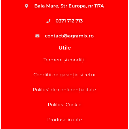
Baia Mare, Str Europa, nr 117A
0371 712 713
contact@agramix.ro
Utile
Termeni și condiții
Condiții de garanție și retur
Politică de confidențialitate
Politica Cookie
Produse în rate