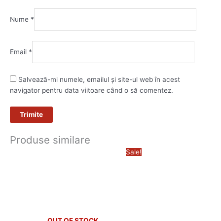
Nume
*
Email
*
Salvează-mi numele, emailul și site-ul web în acest
navigator pentru data viitoare când o să comentez.
Produse similare
Prețul
Prețul
Sale!
inițial
curent
a
este:
fost:
32,00 lei.
40,00 lei.
OUT OF STOCK