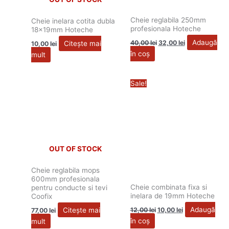
Cheie reglabila 250mm
Cheie inelara cotita dubla
profesionala Hoteche
18x19mm Hoteche
Adaugă
40,00
lei
32,00
lei
Citește mai
10,00
lei
în coș
mult
Prețul
Prețul
Sale!
inițial
curent
a
este:
fost:
10,00 lei.
12,00 lei.
OUT OF STOCK
Cheie reglabila mops
600mm profesionala
Cheie combinata fixa si
pentru conducte si tevi
inelara de 19mm Hoteche
Coofix
Adaugă
Citește mai
12,00
lei
10,00
lei
77,00
lei
în coș
mult