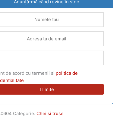
Anunță-mă când revine în stoc
nt de acord cu termenii si
politica de
dentialitate
80604
Categorie:
Chei si truse