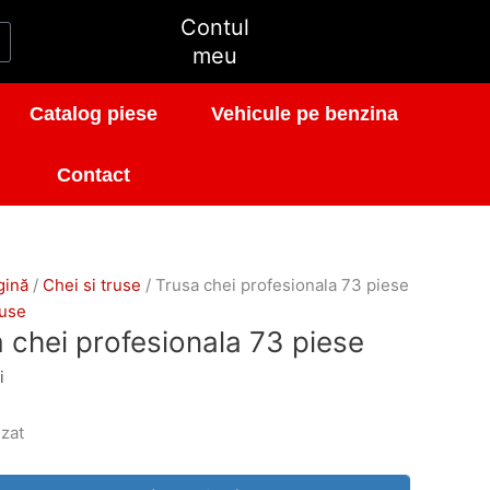
Contul
t
meu
Catalog piese
Vehicule pe benzina
Contact
gină
/
Chei si truse
/ Trusa chei profesionala 73 piese
ruse
 chei profesionala 73 piese
i
zat