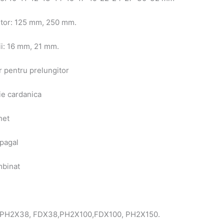
gitor: 125 mm, 250 mm.
jii: 16 mm, 21 mm.
r pentru prelungitor
tie cardanica
het
apagal
mbinat
a: PH2X38, FDX38,PH2X100,FDX100, PH2X150.