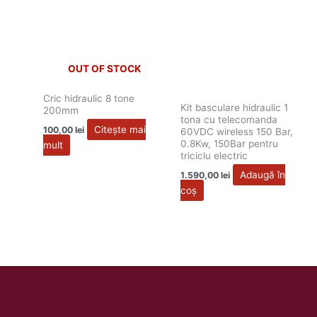
OUT OF STOCK
Cric hidraulic 8 tone
Kit basculare hidraulic 1
200mm
tona cu telecomanda
Citește mai
100,00
lei
60VDC wireless 150 Bar,
0.8Kw, 150Bar pentru
mult
triciclu electric
Adaugă în
1.590,00
lei
coș