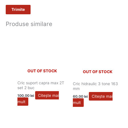
Produse similare
OUT OF STOCK
OUT OF STOCK
Cric suport capra max 2T
Cric hidraulic 3 tone 163
set 2 buc
mm
Citește mai
100,00
lei
Citește mai
60,00
lei
mult
mult