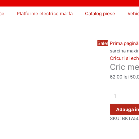
ce
Platforme electrice marfa
Catalog piese
Vehi
Sale!
Prima pagină
sarcina maxi
Cricuri si ec
Cric me
62,00
lei
50,
Adaugă în
SKU:
BKTA5