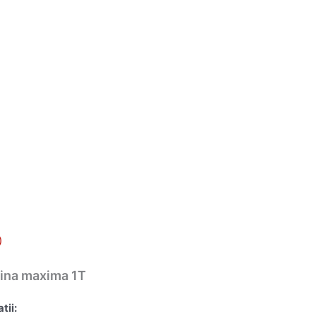
)
cina maxima 1T
tii: