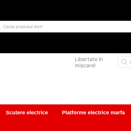
ducts
rch
Produ
Libertate în
searc
mișcare!
Scutere electrice
Platforme electrice marfa