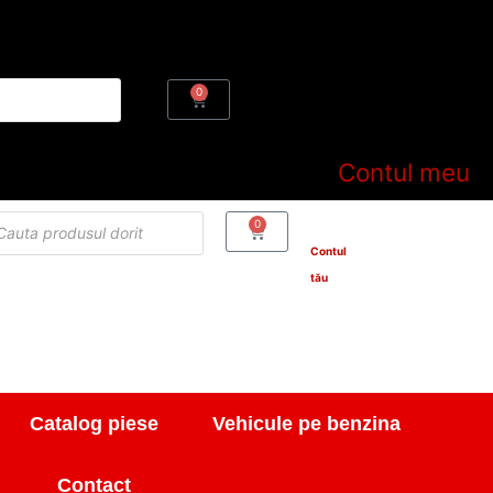
0
Cart
Contul meu
cts
0
Cart
h
Contul
tău
Catalog piese
Vehicule pe benzina
Contact