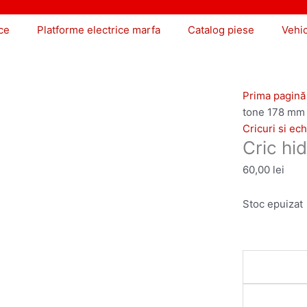
ce
Platforme electrice marfa
Catalog piese
Vehi
Prima pagină
tone 178 mm
Cricuri si ec
Cric hi
60,00
lei
Stoc epuizat