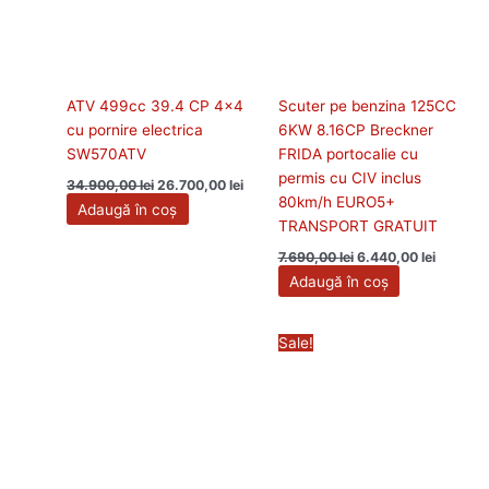
ATV 499cc 39.4 CP 4×4
Scuter pe benzina 125CC
cu pornire electrica
6KW 8.16CP Breckner
SW570ATV
FRIDA portocalie cu
permis cu CIV inclus
34.900,00
lei
26.700,00
lei
80km/h EURO5+
Adaugă în coș
TRANSPORT GRATUIT
7.690,00
lei
6.440,00
lei
Adaugă în coș
Prețul
Prețul
Sale!
inițial
curent
a
este:
fost:
7.040,00
8.690,00 lei.