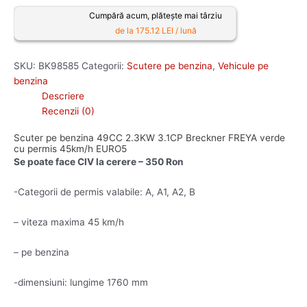
Cumpără acum, plătește mai târziu
de la 175.12 LEI / lună
SKU:
BK98585
Categorii:
Scutere pe benzina
,
Vehicule pe
benzina
Descriere
Recenzii (0)
Scuter pe benzina 49CC 2.3KW 3.1CP Breckner FREYA verde
cu permis 45km/h EURO5
Se poate face CIV la cerere – 350 Ron
-Categorii de permis valabile: A, A1, A2, B
– viteza maxima 45 km/h
– pe benzina
-dimensiuni: lungime 1760 mm