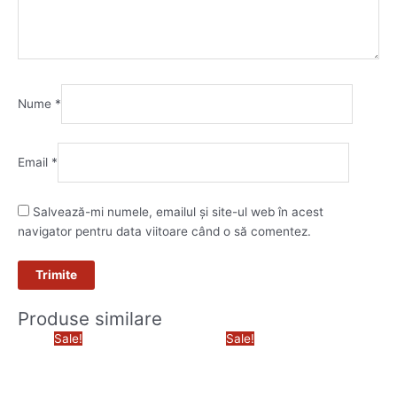
Nume
*
Email
*
Salvează-mi numele, emailul și site-ul web în acest
navigator pentru data viitoare când o să comentez.
Produse similare
Prețul
Prețul
Prețul
Prețul
Sale!
Sale!
inițial
curent
inițial
curent
a
este:
a
este:
fost:
26.700,00 lei.
fost:
6.440,00
34.900,00 lei.
7.690,00 lei.