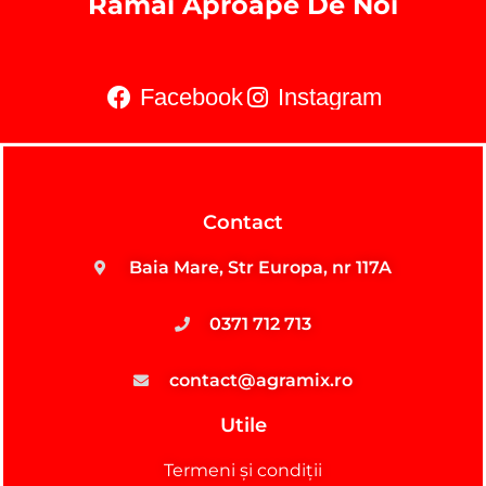
Rămâi Aproape De Noi
Facebook
Instagram
Contact
Baia Mare, Str Europa, nr 117A
0371 712 713
contact@agramix.ro
Utile
Termeni și condiții