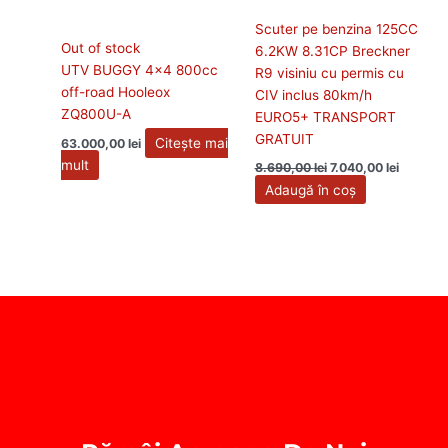
Scuter pe benzina 125CC
Out of stock
6.2KW 8.31CP Breckner
UTV BUGGY 4×4 800cc
R9 visiniu cu permis cu
off-road Hooleox
CIV inclus 80km/h
ZQ800U-A
EURO5+ TRANSPORT
GRATUIT
Citește mai
63.000,00
lei
mult
8.690,00
lei
7.040,00
lei
Adaugă în coș