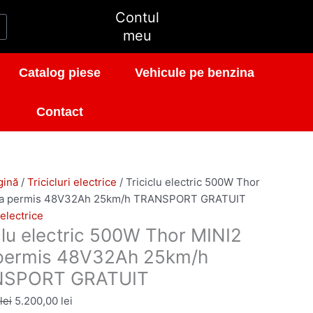
Prețul
Prețul
Contul
inițial
curent
t
meu
a
este:
fost:
5.200,00 lei.
Catalog piese
Vehicule pe benzina
5.690,00 lei.
Contact
ORT
gină
/
Tricicluri electrice
/ Triciclu electric 500W Thor
ara permis 48V32Ah 25km/h TRANSPORT GRATUIT
 electrice
clu electric 500W Thor MINI2
 permis 48V32Ah 25km/h
SPORT GRATUIT
lei
5.200,00
lei