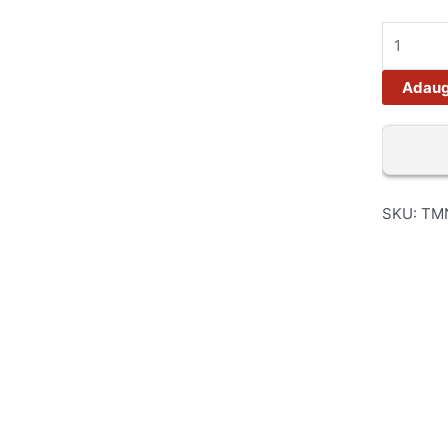
Adaug
SKU:
TM