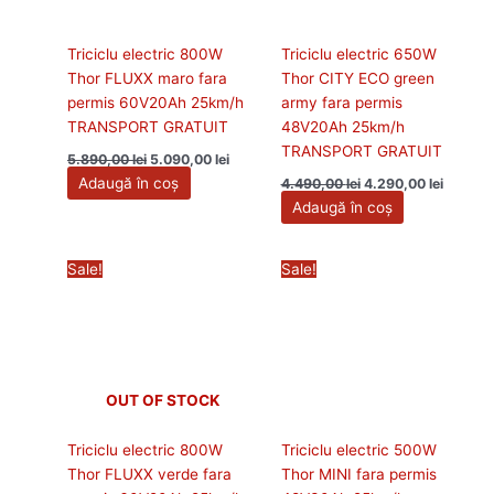
Triciclu electric 800W
Triciclu electric 650W
Thor FLUXX maro fara
Thor CITY ECO green
permis 60V20Ah 25km/h
army fara permis
TRANSPORT GRATUIT
48V20Ah 25km/h
TRANSPORT GRATUIT
5.890,00
lei
5.090,00
lei
Adaugă în coș
4.490,00
lei
4.290,00
lei
Adaugă în coș
Prețul
Prețul
Prețul
Prețul
Sale!
Sale!
inițial
curent
inițial
curent
a
este:
a
este:
fost:
5.890,00 lei.
fost:
5.200,00
6.490,00 lei.
6.290,00 lei.
OUT OF STOCK
Triciclu electric 800W
Triciclu electric 500W
Thor FLUXX verde fara
Thor MINI fara permis