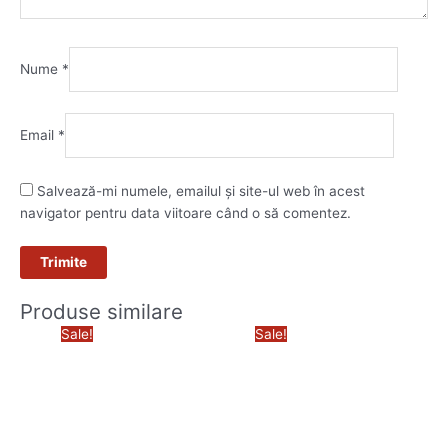
Nume
*
Email
*
Salvează-mi numele, emailul și site-ul web în acest
navigator pentru data viitoare când o să comentez.
Produse similare
Prețul
Prețul
Prețul
Prețul
Sale!
Sale!
inițial
curent
inițial
curent
a
este:
a
este:
fost:
5.090,00 lei.
fost:
4.290,00
5.890,00 lei.
4.490,00 lei.