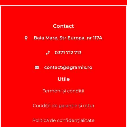
Contact
Baia Mare, Str Europa, nr 117A
0371 712 713
contact@agramix.ro
Utile
Termeni și condiții
Condiții de garanție și retur
Politică de confidențialitate