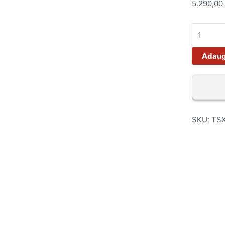
5.290,00
Adaug
SKU:
TS