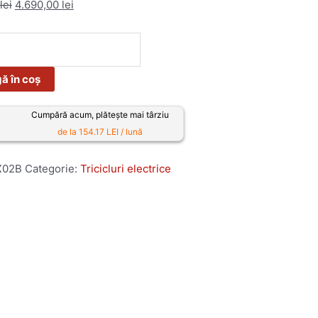
lei
4.690,00
lei
ă în coș
Cumpără acum, plătește mai târziu
de la 154.17 LEI / lună
X02B
Categorie:
Tricicluri electrice